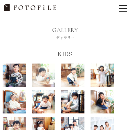
Skip
tog
to
nav
content
GALLERY
ギャラリー
KIDS