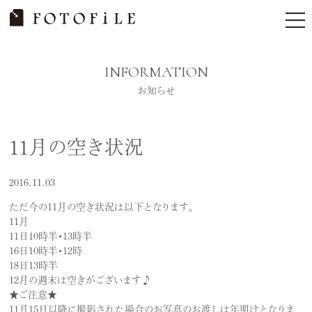
Skip
tog
to
nav
content
INFORMATION
お知らせ
11月の空き状況
2016.11.03
ただ今の11月の空き状況は以下となります。
11月
11日10時半・13時半
16日10時半・12時
18日13時半
12月の週末は空きがございます♪
★ご注意★
11月15日以降に撮影された場合のお写真のお渡しは年明けとなりま