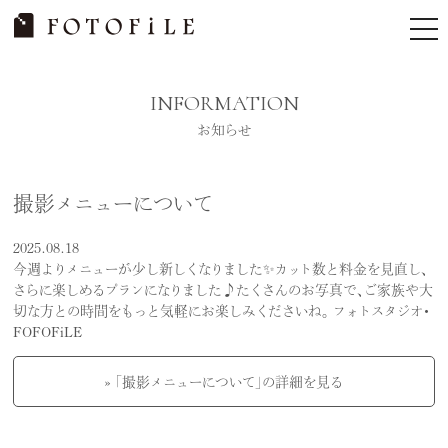
Skip
tog
to
nav
content
INFORMATION
お知らせ
撮影メニューについて
2025.08.18
今週よりメニューが少し新しくなりました✨カット数と料金を見直し、
さらに楽しめるプランになりました♪たくさんのお写真で、ご家族や大
切な方との時間をもっと気軽にお楽しみくださいね。 フォトスタジオ・
FOFOFiLE
» 「撮影メニューについて」の詳細を見る