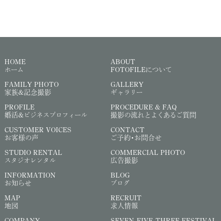
HOME
ABOUT
ホーム
FOTOFILEについて
FAMILY PHOTO
GALLERY
家族&記念撮影
ギャラリー
PROFILE
PROCEDURE & FAQ
婚活&ビジネスプロフィール
撮影の流れとよくあるご質問
CUSTOMER VOICES
CONTACT
お客様の声
ご予約・お問合せ
STUDIO RENTAL
COMMERCIAL PHOTO
スタジオレンタル
広告撮影
INFORMATION
BLOG
お知らせ
ブログ
MAP
RECRUIT
地図
求人情報
COMPANY
SEVEN-FIVE-THREE FESTIVAL