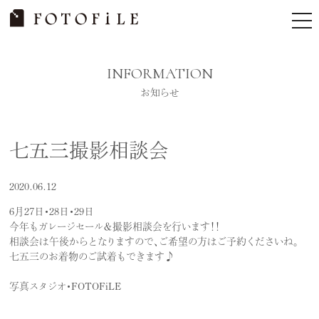
Skip
tog
to
nav
content
INFORMATION
お知らせ
七五三撮影相談会
2020.06.12
6月27日・28日・29日
今年もガレージセール＆撮影相談会を行います！！
相談会は午後からとなりますので、ご希望の方はご予約くださいね。
七五三のお着物のご試着もできます♪
写真スタジオ・FOTOFiLE