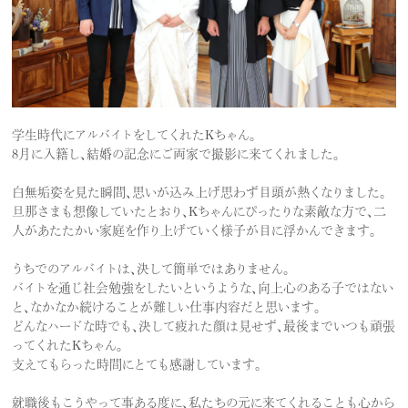
学生時代にアルバイトをしてくれたKちゃん。
8月に入籍し、結婚の記念にご両家で撮影に来てくれました。
白無垢姿を見た瞬間、思いが込み上げ思わず目頭が熱くなりました。
旦那さまも想像していたとおり、Kちゃんにぴったりな素敵な方で、二
人があたたかい家庭を作り上げていく様子が目に浮かんできます。
うちでのアルバイトは、決して簡単ではありません。
バイトを通じ社会勉強をしたいというような、向上心のある子ではない
と、なかなか続けることが難しい仕事内容だと思います。
どんなハードな時でも、決して疲れた顔は見せず、最後までいつも頑張
ってくれたKちゃん。
支えてもらった時間にとても感謝しています。
就職後もこうやって事ある度に、私たちの元に来てくれることも心から