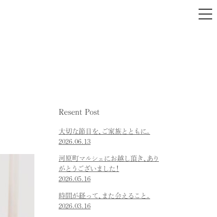
tog
nav
Resent Post
大切な節目を、ご家族とともに。
2026.06.13
河原町マルシェにお越し頂き、あり
がとうございました！
2026.05.16
時間が経って、また会えること。
2026.03.16