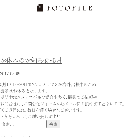
Skip
to
content
お休みのお知らせ・5月
2017.05.09
5月10日～20日まで、カメラマンが海外出張中のため
撮影はお休みとなります。
期間中はスタッフ不在の場合も多く、撮影のご依頼や
お問合せは、お問合せフォームからメールにて頂けますと幸いです。
※ご返信には、数日を頂く場合もございます。
どうぞよろしくお願い致します！！
検
索: