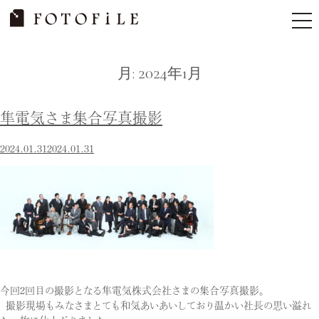
Skip
tog
to
nav
content
月:
2024年1月
隼電気さま集合写真撮影
2024.01.31
2024.01.31
今回2回目の撮影となる隼電気株式会社さまの集合写真撮影。
撮影現場もみなさまとても和気あいあいしており温かい社長の思い溢れ