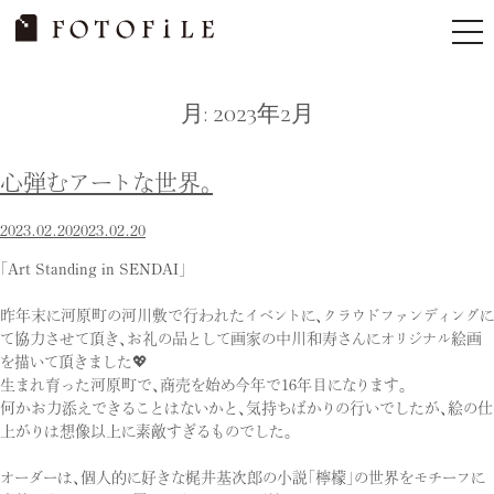
Skip
tog
to
nav
content
月:
2023年2月
心弾むアートな世界。
2023.02.20
2023.02.20
「Art Standing in SENDAI」
昨年末に河原町の河川敷で行われたイベントに、クラウドファンディングに
て協力させて頂き、お礼の品として画家の中川和寿さんにオリジナル絵画
を描いて頂きました💖
生まれ育った河原町で、商売を始め今年で16年目になります。
何かお力添えできることはないかと、気持ちばかりの行いでしたが、絵の仕
上がりは想像以上に素敵すぎるものでした。
オーダーは、個人的に好きな梶井基次郎の小説「檸檬」の世界をモチーフに