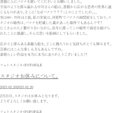
書籍に上にバナナを置いてくださいとお願いしました。
宇宙のような深み溢れる中川さんの絵は、書籍から広がる思考の世界に通
じるものがあり、そこに「なぜバナナ？？？」とのことでしたが、、、
実は60−70年ほど前、私の実家は、河原町でバナナの卸問屋をしており、ス
タジオの場所は、バナナを貯蔵した蔵があった場所でもあるんです！
たくさんの人と繋がり合いながら、長年に渡ってこの場所で商売を続けら
れたことに感謝し、そんな思いを絵画にしてもらいました。
広がりと深みある素敵な絵を、どこに飾ろうかと気持ちがとても弾みます。
芸術にはこんな楽しみ方もあるんですね。
素晴らしい作品を本当に本当にありがとうございました！！
フォトスタジオ・FOTOFiLE
スタジオお休みについて。
2023.02.20
2023.02.20
2月21日、スタジオはお休みとなります。
どうぞよろしくお願い致します。
フォトスタジオ・FOFOFiLE